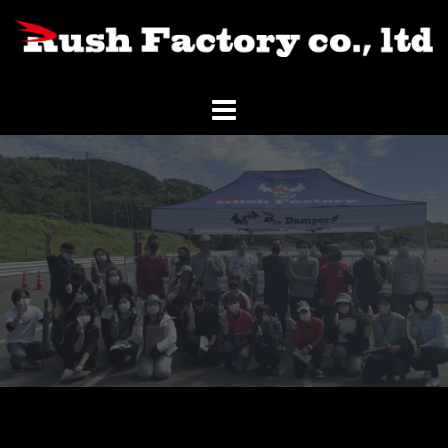
コ
ン
テ
ン
ツ
へ
ス
キ
ッ
プ