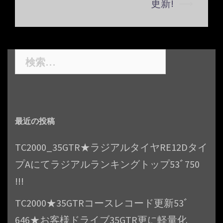
更新!
⟶
シ
ョ
ン
検
索:
最近の投稿
TC2000_35GTR★ラジアルタイヤRE12Dタイ
プAにてラジアルランキングトップ53ﾞ750
!!!
TC2000★35GTRコースレコード更新53ﾞ
646★お客様ドライブ35GTR更に軽量化