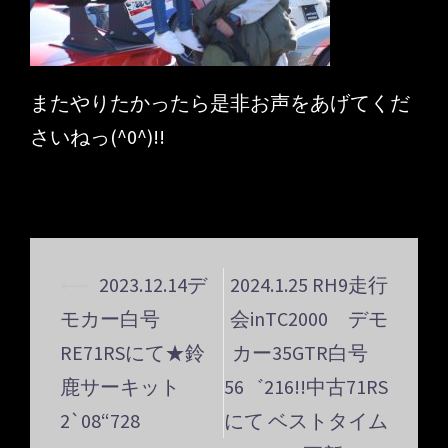
またやりたかったら是非お声をあげてくだ
さいねっ(^0^)!!
⟵
2023.12.14デ
2024.1.25 RH9走行
投
モカー白号
会inTC2000 デモ
稿
ナ
RE71RSにて★鈴
カー35GTR白号
ビ
鹿サーキット
56゛216!!中古71RS
ゲ
2`08“728
にて ベストタイム
ー