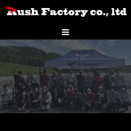
コ
ン
テ
ン
ツ
へ
ス
キ
ッ
プ