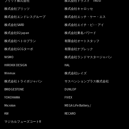
ブリッド株式会社
株式会社トラスト TRUST
株式会社ブリッツ
株式会社キャロッセ
株式会社エンドレスグループ
株式会社エッチ・ケー・エス
株式会社SARD
株式会社エイチ・ピ−・アイ
株式会社D2 japan
株式会社東名パワード
株式会社ペトロプラン
有限会社オートスタッフ
株式会社GCGターボ
有限会社ナプレック
NISMO
株式会社ランドマスタージャパン
HIROKIX DESIGN
HAL
Winmax
株式会社レイズ
株式会社トライボジャパン
サスペンションプラス株式会社
BRIDGESTONE
DUNLOP
YOKOHAMA
FIVEX
Microlon
MEGA LiFe Battery./
KW
RECARO
マジカルフューズコートR