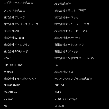
エイティーエス株式会社
Apex株式会社
ブリッド株式会社
株式会社トラスト TRUST
株式会社ブリッツ
株式会社キャロッセ
株式会社エンドレスグループ
株式会社エッチ・ケー・エス
株式会社SARD
株式会社エイチ・ピ−・アイ
株式会社D2 japan
株式会社東名パワード
株式会社ペトロプラン
有限会社オートスタッフ
株式会社GCGターボ
有限会社ナプレック
NISMO
株式会社ランドマスタージャパン
HIROKIX DESIGN
HAL
Winmax
株式会社レイズ
株式会社トライボジャパン
サスペンションプラス株式会社
BRIDGESTONE
DUNLOP
YOKOHAMA
FIVEX
Microlon
MEGA LiFe Battery./
KW
RECARO