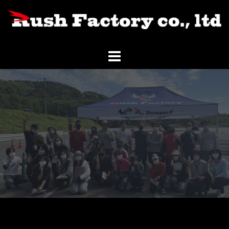
コ
ン
テ
ン
ツ
へ
ス
キ
ッ
プ