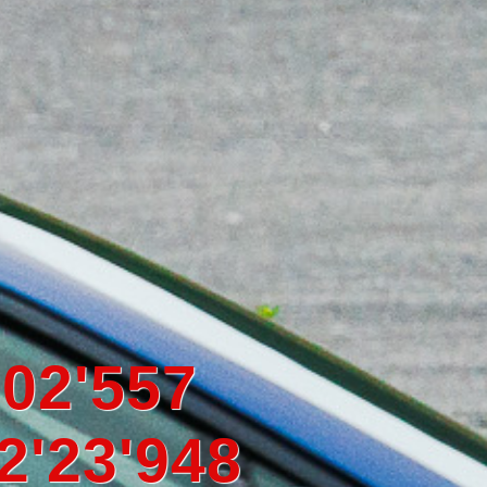
ルRyuDAMPER
追求。乗り心地も諦めない。