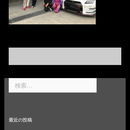
投
稿
ナ
検
ビ
索:
ゲ
ー
シ
最近の投稿
ョ