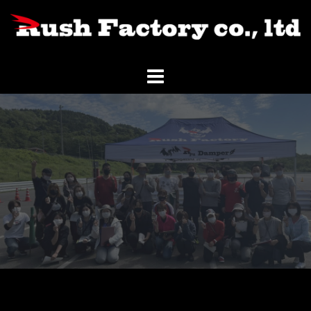
コ
ン
テ
ン
ツ
へ
ス
キ
ッ
プ