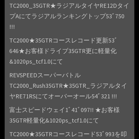
ン
TC2000_35GTR★ラジアルタイヤRE12Dタイ
プAにてラジアルランキングトップ53ﾞ750
!!!
TC2000★35GTRコースレコード更新53ﾞ
646★お客様ドライブ35GTR更に軽量化
&1020ps_tcf1.0にて
REVSPEEDスーパーバトル
TC2000_Rush35GTR★35GTR_ラジアルタイ
ヤRE71RSにてオーバーオール54ﾞ321 !!!
富士スピードウェイ1ﾞ41ﾞ097!! ★お客様
35GTR軽量化&1020ps_tcf1.0にて
TC2000★35GTRコースレコード53ﾞ993を叩