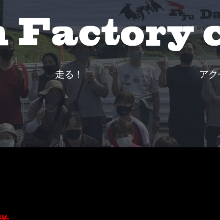
走る！
アク