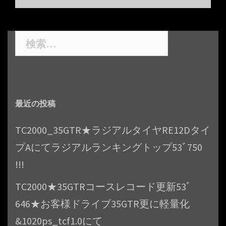
投
稿
ナ
検
ビ
索:
ゲ
ー
シ
最近の投稿
ョ
ン
TC2000_35GTR★ラジアルタイヤRE12Dタイ
プAにてラジアルランキングトップ53ﾞ750
!!!
TC2000★35GTRコースレコード更新53ﾞ
646★お客様ドライブ35GTR更に軽量化
&1020ps_tcf1.0にて