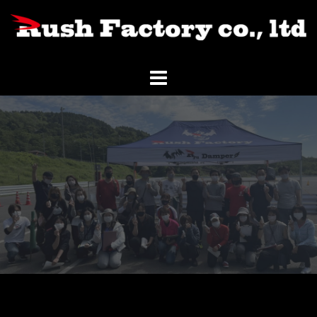
コ
ン
テ
ン
ツ
へ
ス
キ
ッ
プ