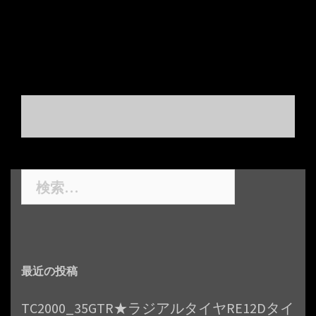
投
稿
ナ
検
ビ
索:
ゲ
ー
シ
最近の投稿
ョ
ン
TC2000_35GTR★ラジアルタイヤRE12Dタイ