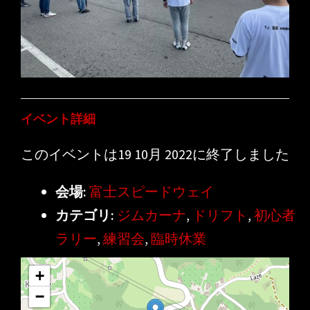
イベント詳細
このイベントは19 10月 2022に終了しました
会場:
富士スピードウェイ
カテゴリ:
ジムカーナ
,
ドリフト
,
初心者
ラリー
,
練習会
,
臨時休業
+
−