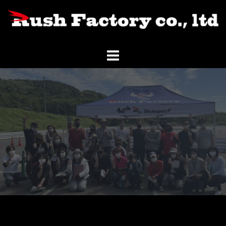
コ
ン
テ
ン
ツ
へ
ス
キ
ッ
プ