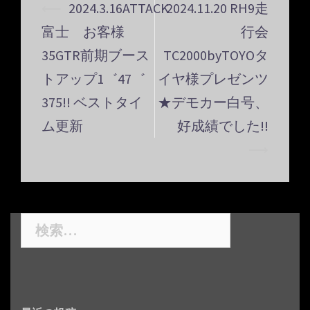
⟵
2024.3.16ATTACK
2024.11.20 RH9走
投
富士 お客様
行会
稿
ナ
35GTR前期ブース
TC2000byTOYOタ
ビ
トアップ1゛47゛
イヤ様プレゼンツ
ゲ
375!! ベストタイ
★デモカー白号、
ー
ム更新
好成績でした!!
シ
⟶
ョ
ン
検
索: