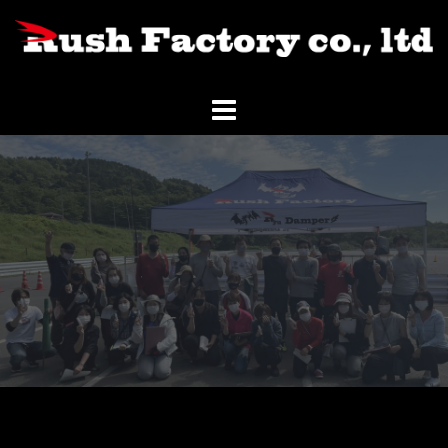
コ
ン
テ
ン
ツ
へ
ス
キ
ッ
プ