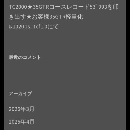
TC2000★35GTRコースレコード53ﾞ993を叩
き出す★お客様35GTR軽量化
&1020ps_tcf1.0にて
最近のコメント
アーカイブ
2026年3月
2025年4月