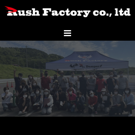
コ
ン
テ
ン
ツ
へ
ス
キ
ッ
プ