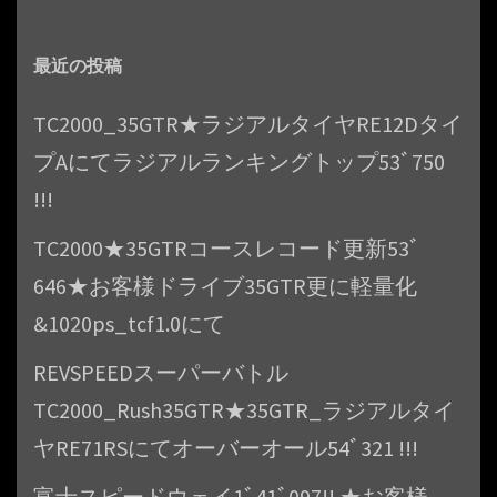
シ
ョ
最近の投稿
ン
TC2000_35GTR★ラジアルタイヤRE12Dタイ
プAにてラジアルランキングトップ53ﾞ750
!!!
TC2000★35GTRコースレコード更新53ﾞ
646★お客様ドライブ35GTR更に軽量化
&1020ps_tcf1.0にて
REVSPEEDスーパーバトル
TC2000_Rush35GTR★35GTR_ラジアルタイ
ヤRE71RSにてオーバーオール54ﾞ321 !!!
富士スピードウェイ1ﾞ41ﾞ097!! ★お客様