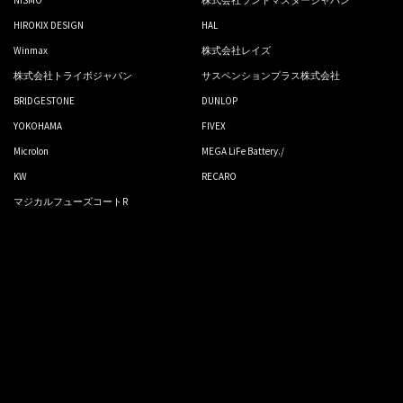
NISMO
株式会社ランドマスタージャパン
HIROKIX DESIGN
HAL
Winmax
株式会社レイズ
株式会社トライボジャパン
サスペンションプラス株式会社
BRIDGESTONE
DUNLOP
YOKOHAMA
FIVEX
Microlon
MEGA LiFe Battery./
KW
RECARO
マジカルフューズコートR
Proudly powered by WordPress
|
テーマ:
Sydney
by aThemes.