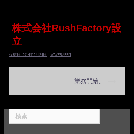
株式会社RushFactory設
立
投稿日:
2014年2月24日
WAVERABBIT
業務開始。
⟶
投
稿
ナ
ビ
検
ゲ
索:
ー